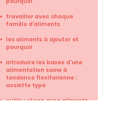
pourquoi
travailler avec chaque
famille d'aliments
les aliments à ajouter et
pourquoi
introduire les bases d'une
alimentation saine à
tendance flexitarienne :
assiette type
outils : récap avec aliments
à ajouter et aliments à
limiter voire bannir si
mauvaise information