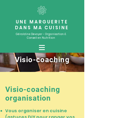
UNE MARGUERITE
DANS MA CUISINE
Géraldine Devoyer - Organisation &
Conseil en Nutrition
Visio-coaching
Visio-coaching
organisation
Vous organiser en cuisine
(astuces DIY pour ranger vos