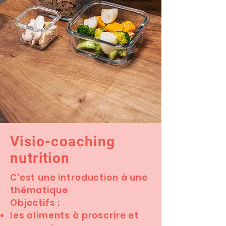
Visio-coaching
nutrition
C'est une introduction à une
thématique
Objectifs :
les aliments à proscrire et